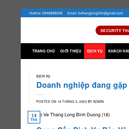
Skip
Hotline: 0948888299
Email: bvthanglong24h@gmail.com
to
content
SECURITY TH
TRANG CHỦ
GIỚI THIỆU
DỊCH VỤ
KHÁCH HÀ
DỊCH VỤ
Doanh nghiệp đang gặp 
POSTED ON
14 THÁNG 5, 2023
BY
ADMIN
14
Th5