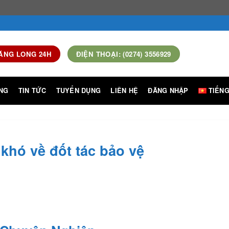
ĂNG LONG 24H
ĐIỆN THOẠI: (0274) 3556929
NG
TIN TỨC
TUYỂN DỤNG
LIÊN HỆ
ĐĂNG NHẬP
TIẾNG
khó về đốt tác bảo vệ