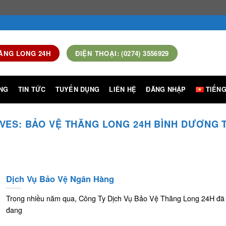
ĂNG LONG 24H
ĐIỆN THOẠI: (0274) 3556929
NG
TIN TỨC
TUYỂN DỤNG
LIÊN HỆ
ĐĂNG NHẬP
TIẾNG
IVES:
BẢO VỆ THĂNG LONG 24H BÌNH DƯƠNG 
Dịch Vụ Bảo Vệ Ngân Hàng
Trong nhiều năm qua, Công Ty Dịch Vụ Bảo Vệ Thăng Long 24H đã
đang