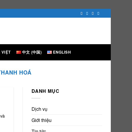
 VIỆT
中文 (中国)
ENGLISH
THANH HOÁ
DANH MỤC
Dịch vụ
 và
Giới thiệu
Tin tức