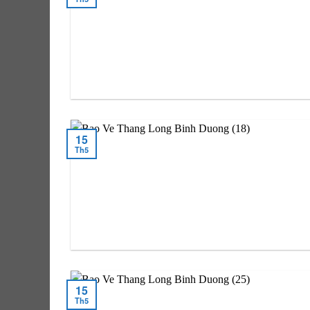
15
Th5
15
Th5