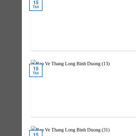
15
Th5
15
Th5
15