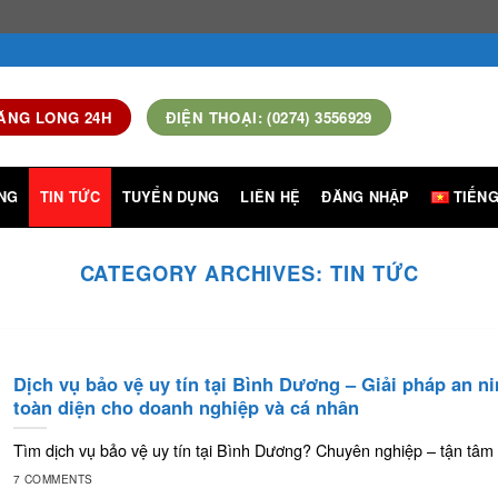
ĂNG LONG 24H
ĐIỆN THOẠI: (0274) 3556929
NG
TIN TỨC
TUYỂN DỤNG
LIÊN HỆ
ĐĂNG NHẬP
TIẾNG
CATEGORY ARCHIVES:
TIN TỨC
Dịch vụ bảo vệ uy tín tại Bình Dương – Giải pháp an n
toàn diện cho doanh nghiệp và cá nhân
Tìm dịch vụ bảo vệ uy tín tại Bình Dương? Chuyên nghiệp – tận tâm
7 COMMENTS