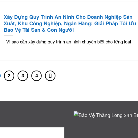
Xây Dựng Quy Trình An Ninh Cho Doanh Nghiệp Sản
Xuất, Khu Công Nghiệp, Ngân Hàng: Giải Pháp Tối Ưu
Bảo Vệ Tài Sản & Con Người
Vì sao cần xây dựng quy trình an ninh chuyên biệt cho từng loại
2
3
4