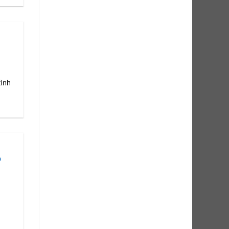
tình
p