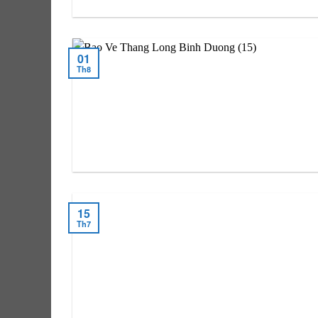
01
Th8
15
Th7