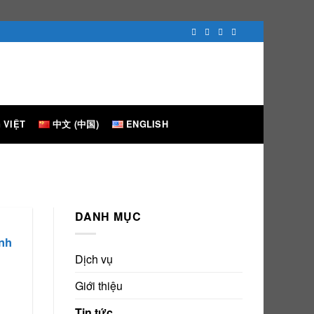
 VIỆT
中文 (中国)
ENGLISH
DANH MỤC
inh
Dịch vụ
Giới thiệu
Tin tức