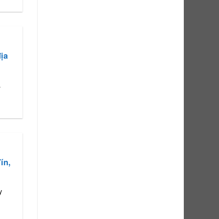
ịa
à
ín,
y