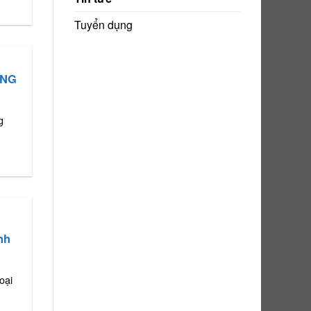
Tuyển dụng
ÔNG
g
nh
oại