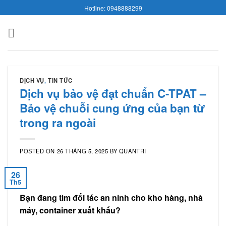
Skip
Hotline: 0948888299
to
content
DỊCH VỤ
,
TIN TỨC
Dịch vụ bảo vệ đạt chuẩn C-TPAT –
Bảo vệ chuỗi cung ứng của bạn từ
trong ra ngoài
POSTED ON
26 THÁNG 5, 2025
BY
QUANTRI
26
Th5
Bạn đang tìm đối tác an ninh cho kho hàng, nhà
máy, container xuất khẩu?