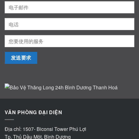
VĂN PHÒNG ĐẠI DIỆN
Địa chỉ: 1507- Biconsi Tower Phú Lợi
Tp. Thủ Dầu Một, Bình Dương